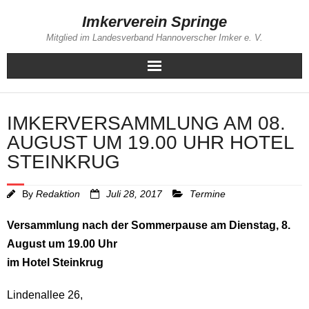
Skip
Imkerverein Springe
to
Mitglied im Landesverband Hannoverscher Imker e. V.
content
IMKERVERSAMMLUNG AM 08.
AUGUST UM 19.00 UHR HOTEL
STEINKRUG
By
Redaktion
Juli 28, 2017
Termine
Versammlung nach der Sommerpause am Dienstag, 8.
August um 19.00 Uhr
im Hotel Steinkrug
Lindenallee 26,