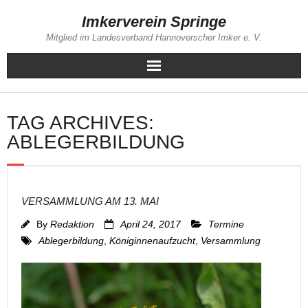
Skip
Imkerverein Springe
to
Mitglied im Landesverband Hannoverscher Imker e. V.
content
TAG ARCHIVES:
ABLEGERBILDUNG
VERSAMMLUNG AM 13. MAI
By
Redaktion
April 24, 2017
Termine
Ablegerbildung
,
Königinnenaufzucht
,
Versammlung