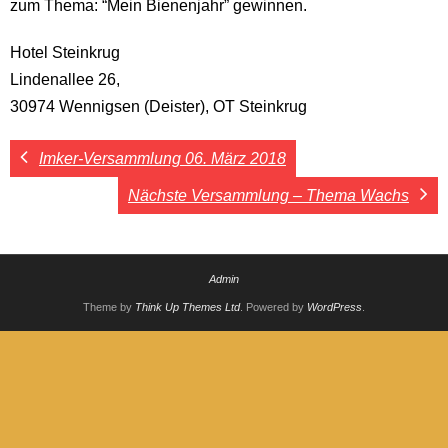
zum Thema: “Mein Bienenjahr” gewinnen.
Hotel Steinkrug
Lindenallee 26,
30974 Wennigsen (Deister), OT Steinkrug
Imker-Versammlung 06. März 2018
Nächste Versammlung – Thema Wachs
Admin
Theme by
Think Up Themes Ltd
. Powered by
WordPress
.