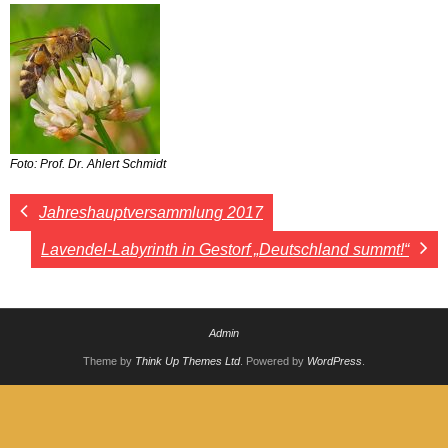
Foto: Prof. Dr. Ahlert Schmidt
Jahreshauptversammlung 2017
Lavendel-Labyrinth in Gestorf „Deutschland summt!“
Admin
Theme by
Think Up Themes Ltd
. Powered by
WordPress
.